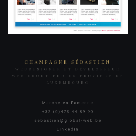
CHAMPAGNE SÉBASTIEN
WEBDESIGNER ET DÉVELOPPEUR
WEB FRONT-END EN PROVINCE DE
LUXEMBOURG
Marche-en-Famenne
+32 (0)473 44 89 90
sebastien@global-web.be
Linkedin